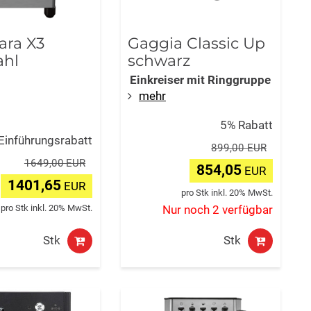
ara X3
Gaggia Classic Up
ahl
schwarz
Einkreiser mit Ringgruppe
mehr
5% Rabatt
Einführungsrabatt
899,00 EUR
1649,00 EUR
854,05
EUR
1401,65
EUR
pro Stk inkl. 20% MwSt.
pro Stk inkl. 20% MwSt.
Nur noch 2 verfügbar
Stk
Stk