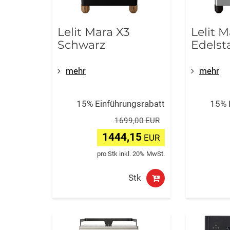
Lelit Mara X3
Lelit M
Schwarz
Edelst
mehr
mehr
15% Einführungsrabatt
15% 
1699,00 EUR
1444,15
EUR
pro Stk inkl. 20% MwSt.
Stk