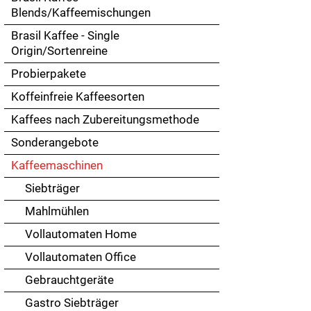
Touch
Blends/Kaffeemischungen
devices
Brasil Kaffee - Single
users
Origin/Sortenreine
can
use
Probierpakete
touch
Koffeinfreie Kaffeesorten
and
swipe
Kaffees nach Zubereitungsmethode
gestures.
Sonderangebote
Kaffeemaschinen
Siebträger
Mahlmühlen
Vollautomaten Home
Vollautomaten Office
Gebrauchtgeräte
Gastro Siebträger