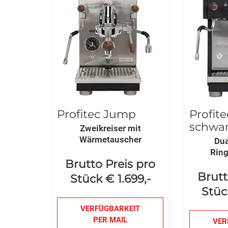
Profitec Jump
Profit
schwa
Zweikreiser mit
Wärmetauscher
Dua
Rin
Brutto Preis pro
Brutt
Stück € 1.699,-
Stüc
VERFÜGBARKEIT
PER MAIL
VER