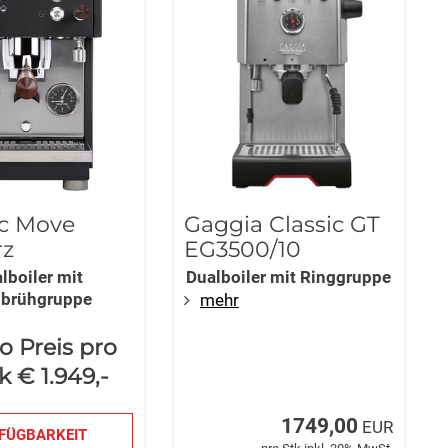
ec Move
Gaggia Classic GT
rz
EG3500/10
lboiler mit
Dualboiler mit Ringgruppe
gbrühgruppe
mehr
o Preis pro
k € 1.949,-
1749,00
EUR
FÜGBARKEIT