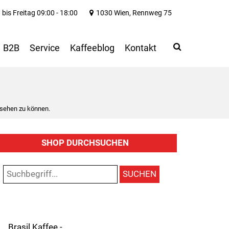
bis Freitag 09:00 - 18:00
1030 Wien, Rennweg 75
Search
Use
B2B
Service
Kaffeeblog
Kontakt
up
and
down
arrows
to
 sehen zu können.
select
available
result.
SHOP DURCHSUCHEN
Press
enter
to
SUCHEN
go
to
selected
search
result.
Brasil Kaffee -