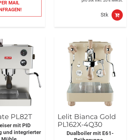
pro Stk inkl. 20% MwSt.
PER MAIL
NFRAGEN!
Stk
Kate PL82T
Lelit Bianca Gold
PL162X-4Q30
eiser mit PID
 und integrierter
Dualboiler mit E61-
Mühle