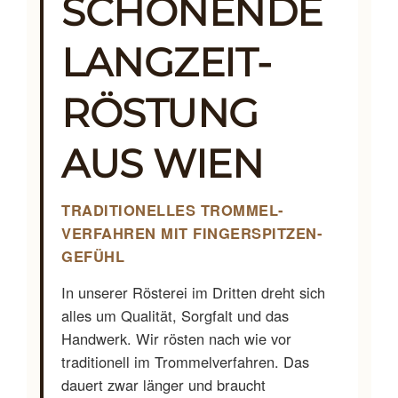
SCHONENDE
users
can
LANGZEIT­
use
touch
and
RÖSTUNG
swipe
gestur
AUS WIEN
TRADITIONELLES TROMMEL­
VERFAHREN MIT FINGERSPITZEN­
GEFÜHL
In unserer Rösterei im Dritten dreht sich
alles um Qualität, Sorgfalt und das
Handwerk. Wir rösten nach wie vor
traditionell im Trommelverfahren. Das
dauert zwar länger und braucht