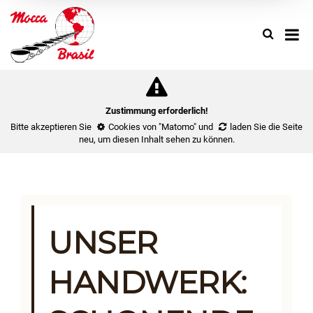
Search
Use
up
and
down
arrow
to
Zustimmung erforderlich!
select
Bitte akzeptieren Sie
Cookies von "Matomo"
und
laden Sie die Seite
availa
neu
, um diesen Inhalt sehen zu können.
result.
Press
enter
to
go
to
UNSER
select
search
HANDWERK:
result.
Touch
device