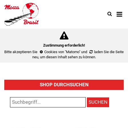
Search
Use
up
and
down
arrow
to
Zustimmung erforderlich!
select
Bitte akzeptieren Sie
Cookies von "Matomo"
und
laden Sie die Seite
availa
neu
, um diesen Inhalt sehen zu können.
result.
Press
enter
to
SHOP DURCHSUCHEN
go
to
select
SUCHEN
search
result.
Touch
device