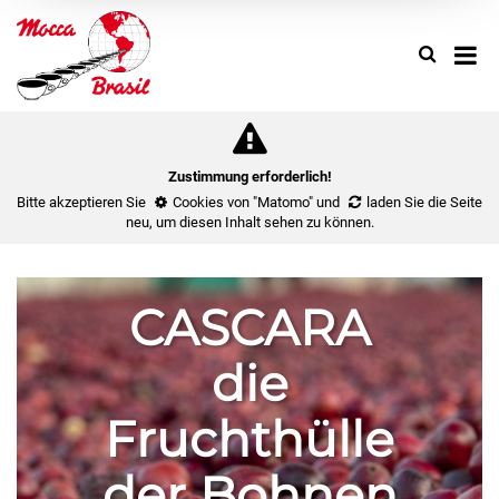
Search
Use
up
and
down
arrow
to
Zustimmung erforderlich!
select
Bitte akzeptieren Sie
Cookies von "Matomo"
und
laden Sie die Seite
availa
neu
, um diesen Inhalt sehen zu können.
result.
Press
enter
CASCARA
to
go
die
to
select
search
Fruchthülle
result.
Touch
der Bohnen
device