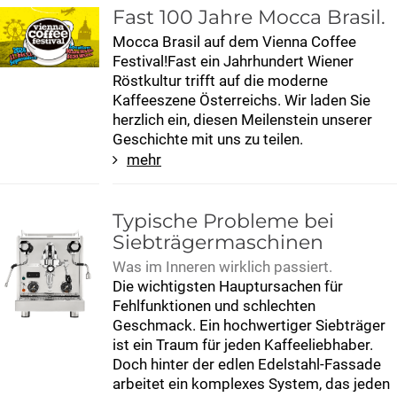
users
Fast 100 Jahre Mocca Brasil.
can
Mocca Brasil auf dem Vienna Coffee
use
Festival!Fast ein Jahrhundert Wiener
touch
Röstkultur trifft auf die moderne
and
Kaffeeszene Österreichs. Wir laden Sie
swipe
herzlich ein, diesen Meilenstein unserer
gestur
Geschichte mit uns zu teilen.
mehr
Typische Probleme bei
Siebträgermaschinen
Was im Inneren wirklich passiert.
Die wichtigsten Hauptursachen für
Fehlfunktionen und schlechten
Geschmack. Ein hochwertiger Siebträger
ist ein Traum für jeden Kaffeeliebhaber.
Doch hinter der edlen Edelstahl-Fassade
arbeitet ein komplexes System, das jeden