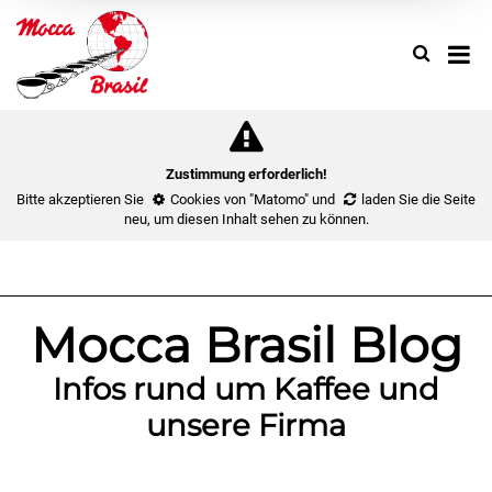
Search
Use
up
and
down
arrow
to
Zustimmung erforderlich!
select
Bitte akzeptieren Sie
Cookies von "Matomo"
und
laden Sie die Seite
availa
neu
, um diesen Inhalt sehen zu können.
result.
Press
enter
to
Mocca Brasil Blog
go
to
Infos rund um Kaffee und
select
search
unsere Firma
result.
Touch
device