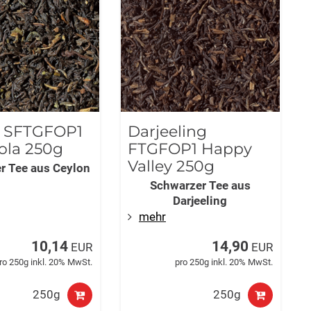
n SFTGFOP1
Darjeeling
ola 250g
FTGFOP1 Happy
Valley 250g
r Tee aus Ceylon
Schwarzer Tee aus
Darjeeling
mehr
10,14
14,90
EUR
EUR
ro 250g inkl. 20% MwSt.
pro 250g inkl. 20% MwSt.
250g
250g