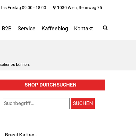
bis Freitag 09:00 - 18:00
1030 Wien, Rennweg 75
Search
Use
B2B
Service
Kaffeeblog
Kontakt
up
and
down
arrows
to
 sehen zu können.
select
available
result.
SHOP DURCHSUCHEN
Press
enter
to
SUCHEN
go
to
selected
search
result.
Brasil Kaffee -