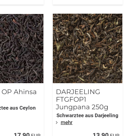
 OP Ahinsa
DARJEELING
FTGFOP1
Jungpana 250g
tee aus Ceylon
Schwarztee aus Darjeeling
mehr
17,90
13,90
EUR
EUR