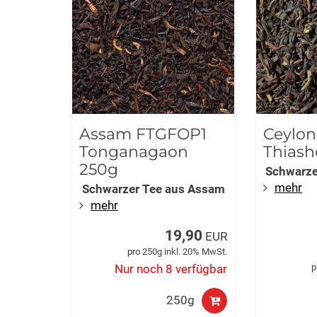
Assam FTGFOP1
Ceylo
Tonganagaon
Thiash
250g
Schwarze
mehr
Schwarzer Tee aus Assam
mehr
19,90
EUR
pro 250g inkl. 20% MwSt.
p
Nur noch 8 verfügbar
250g