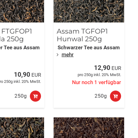
 FTGFOP1
Assam TGFOP1
la 250g
Hunwal 250g
r Tee aus Assam
Schwarzer Tee aus Assam
mehr
12,90
EUR
10,90
EUR
pro 250g inkl. 20% MwSt.
ro 250g inkl. 20% MwSt.
Nur noch 1 verfügbar
250g
250g