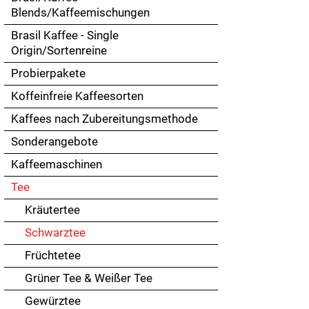
Touch
Blends/Kaffeemischungen
devices
Brasil Kaffee - Single
users
Origin/Sortenreine
can
use
Probierpakete
touch
Koffeinfreie Kaffeesorten
and
swipe
Kaffees nach Zubereitungsmethode
gestures.
Sonderangebote
Kaffeemaschinen
Tee
Kräutertee
Schwarztee
Früchtetee
Grüner Tee & Weißer Tee
Gewürztee