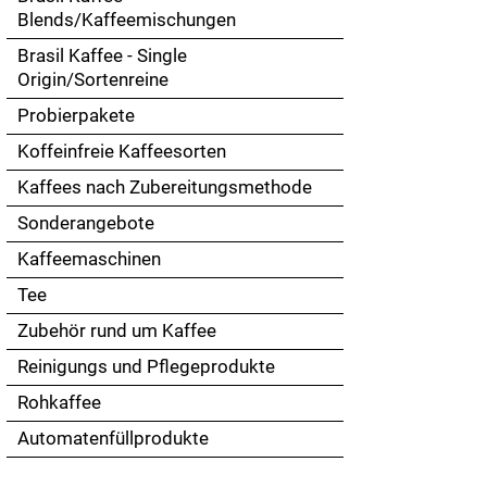
Touch
Blends/Kaffeemischungen
devices
Brasil Kaffee - Single
users
Origin/Sortenreine
can
use
Probierpakete
touch
Koffeinfreie Kaffeesorten
and
swipe
Kaffees nach Zubereitungsmethode
gestures.
Sonderangebote
Kaffeemaschinen
Tee
Zubehör rund um Kaffee
Reinigungs und Pflegeprodukte
Rohkaffee
Automatenfüllprodukte