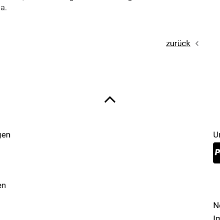
a.
zurück
gen
U
en
N
I