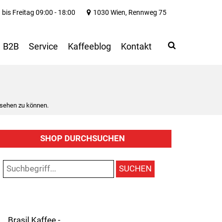
bis Freitag 09:00 - 18:00
1030 Wien, Rennweg 75
Search
Use
B2B
Service
Kaffeeblog
Kontakt
up
and
down
arrows
to
 sehen zu können.
select
available
result.
SHOP DURCHSUCHEN
Press
enter
to
SUCHEN
go
to
selected
search
result.
Brasil Kaffee -