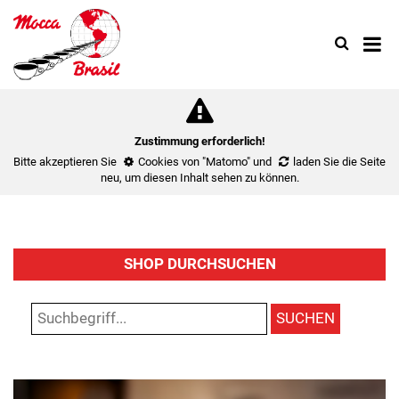
Search
Use
up
and
down
arrow
to
Zustimmung erforderlich!
select
Bitte akzeptieren Sie
Cookies von "Matomo"
und
laden Sie die Seite
availa
neu
, um diesen Inhalt sehen zu können.
result.
Press
enter
to
SHOP DURCHSUCHEN
go
to
select
SUCHEN
search
result.
Touch
device