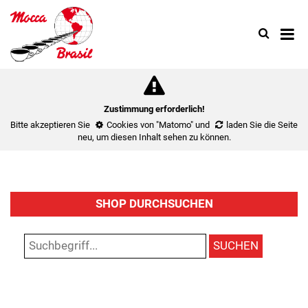
Search
Use
up
and
down
arrow
to
Zustimmung erforderlich!
select
Bitte akzeptieren Sie
Cookies von "Matomo"
und
laden Sie die Seite
availa
neu
, um diesen Inhalt sehen zu können.
result.
Press
enter
to
SHOP DURCHSUCHEN
go
to
select
SUCHEN
search
result.
Touch
device