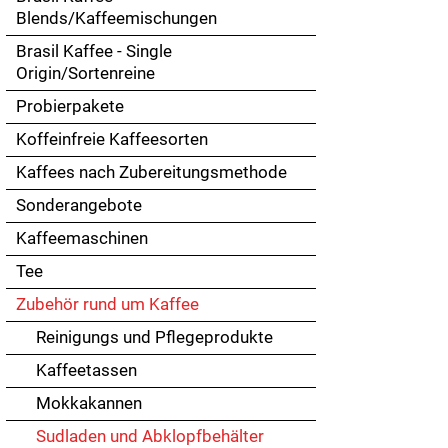
Touch
Blends/Kaffeemischungen
devices
Brasil Kaffee - Single
users
Origin/Sortenreine
can
use
Probierpakete
touch
Koffeinfreie Kaffeesorten
and
swipe
Kaffees nach Zubereitungsmethode
gestures.
Sonderangebote
Kaffeemaschinen
Tee
Zubehör rund um Kaffee
Reinigungs und Pflegeprodukte
Kaffeetassen
Mokkakannen
Sudladen und Abklopfbehälter