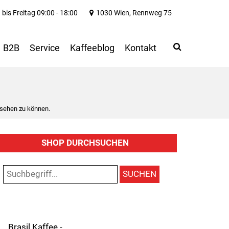
bis Freitag 09:00 - 18:00
1030 Wien, Rennweg 75
Search
Use
B2B
Service
Kaffeeblog
Kontakt
up
and
down
arrows
to
 sehen zu können.
select
available
result.
SHOP DURCHSUCHEN
Press
enter
to
SUCHEN
go
to
selected
search
result.
Brasil Kaffee -