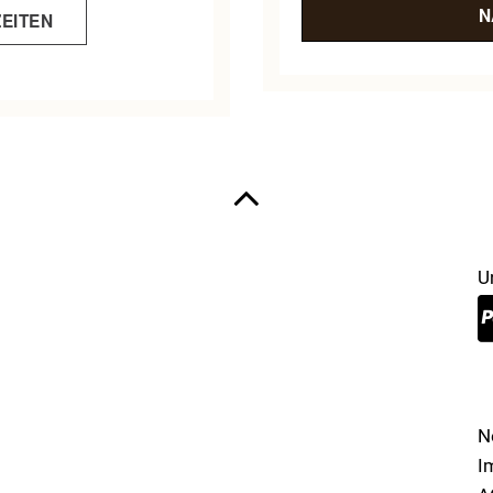
N
EITEN
U
N
I