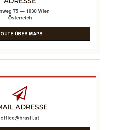
ADRESSE
Touch
devices
nweg 75 — 1030 Wien
users
Österreich
can
use
ROUTE ÜBER MAPS
touch
and
swipe
gestures.
MAIL ADRESSE
office@brasil.at