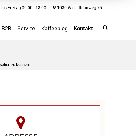
bis Freitag 09:00 - 18:00
1030 Wien, Rennweg 75
Search
Use
B2B
Service
Kaffeeblog
Kontakt
up
and
down
arrows
to
 sehen zu können.
select
available
result.
Press
enter
to
go
to
selected
search
result.