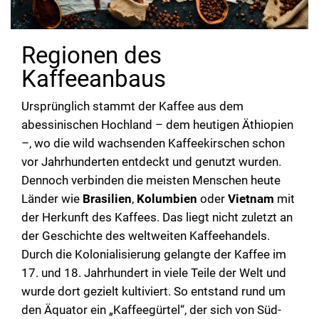
users
can
use
Regionen des
touch
and
Kaffeeanbaus
swipe
gestur
Ursprünglich stammt der Kaffee aus dem
abessinischen Hochland – dem heutigen Äthiopien
–, wo die wild wachsenden Kaffeekirschen schon
vor Jahrhunderten entdeckt und genutzt wurden.
Dennoch verbinden die meisten Menschen heute
Länder wie
Brasilien
,
Kolumbien
oder
Vietnam
mit
der Herkunft des Kaffees. Das liegt nicht zuletzt an
der Geschichte des weltweiten Kaffeehandels.
Durch die Kolonialisierung gelangte der Kaffee im
17. und 18. Jahrhundert in viele Teile der Welt und
wurde dort gezielt kultiviert. So entstand rund um
den Äquator ein „Kaffeegürtel“, der sich von Süd-