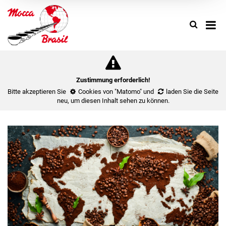
Search
Use
up
and
down
arrow
to
Zustimmung erforderlich!
select
Bitte akzeptieren Sie
Cookies von "Matomo"
und
laden Sie die Seite
availa
neu
, um diesen Inhalt sehen zu können.
result.
Press
enter
to
go
to
select
search
result.
Touch
device