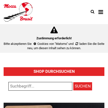
Search
Use
up
and
down
arrow
to
Zustimmung erforderlich!
select
Bitte akzeptieren Sie
Cookies von "Matomo"
und
laden Sie die Seite
availa
neu
, um diesen Inhalt sehen zu können.
result.
Press
enter
to
SHOP DURCHSUCHEN
go
to
select
SUCHEN
search
result.
Touch
device