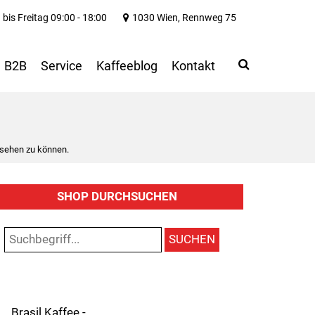
bis Freitag 09:00 - 18:00
1030 Wien, Rennweg 75
Search
Use
B2B
Service
Kaffeeblog
Kontakt
up
and
down
arrows
to
 sehen zu können.
select
available
result.
SHOP DURCHSUCHEN
Press
enter
to
SUCHEN
go
to
selected
search
result.
Brasil Kaffee -