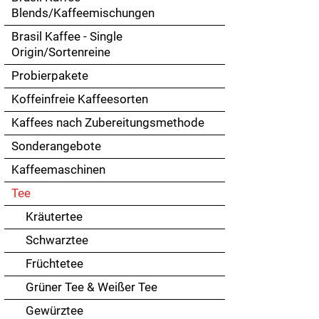
Touch
Blends/Kaffeemischungen
devices
Brasil Kaffee - Single
users
Origin/Sortenreine
can
use
Probierpakete
touch
Koffeinfreie Kaffeesorten
and
swipe
Kaffees nach Zubereitungsmethode
gestures.
Sonderangebote
Kaffeemaschinen
Tee
Kräutertee
Schwarztee
Früchtetee
Grüner Tee & Weißer Tee
Gewürztee