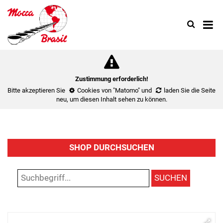
Search
Use
up
and
down
arrow
to
Zustimmung erforderlich!
select
Bitte akzeptieren Sie
Cookies von "Matomo"
und
laden Sie die Seite
availa
neu
, um diesen Inhalt sehen zu können.
result.
Press
enter
to
SHOP DURCHSUCHEN
go
to
select
SUCHEN
search
result.
Touch
device