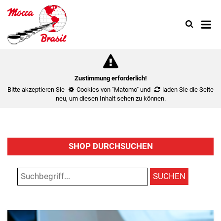
Search
Use
up
and
down
arrow
to
Zustimmung erforderlich!
select
Bitte akzeptieren Sie
Cookies von "Matomo"
und
laden Sie die Seite
availa
neu
, um diesen Inhalt sehen zu können.
result.
Press
enter
to
SHOP DURCHSUCHEN
go
to
select
SUCHEN
search
result.
Touch
device