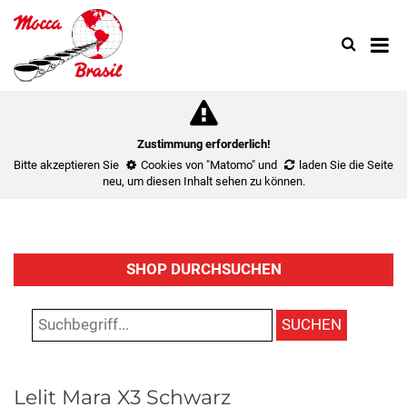
Search
Use
up
and
down
arrow
to
Zustimmung erforderlich!
select
Bitte akzeptieren Sie
Cookies von "Matomo"
und
laden Sie die Seite
availa
neu
, um diesen Inhalt sehen zu können.
result.
Press
enter
to
SHOP DURCHSUCHEN
go
to
select
SUCHEN
search
result.
Touch
Lelit Mara X3 Schwarz
device