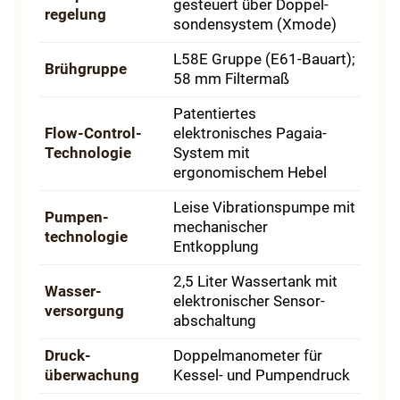
gesteuert über Doppel­
regelung
sondensystem (Xmode)
L58E Gruppe (E61-Bauart);
Brühgruppe
58 mm Filtermaß
Patentiertes
Flow-Control-
elektronisches Pagaia-
Technologie
System mit
ergonomischem Hebel
Leise Vibrations­pumpe mit
Pumpen­
mechanischer
technologie
Entkopplung
2,5 Liter Wassertank mit
Wasser­
elektronischer Sensor­
versorgung
abschaltung
Druck­
Doppel­manometer für
überwachung
Kessel- und Pumpendruck