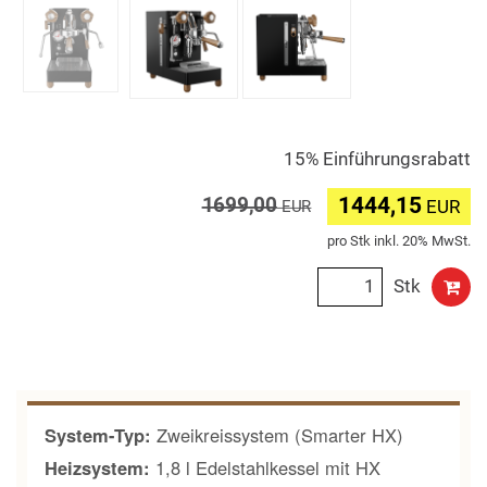
15% Einführungsrabatt
1444,15
1699,00
EUR
EUR
pro Stk inkl. 20% MwSt.
Stk
System-Typ:
Zweikreissystem (Smarter HX)
Heizsystem:
1,8 l Edelstahlkessel mit HX