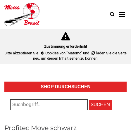
Search
Use
up
and
down
arrow
to
Zustimmung erforderlich!
select
Bitte akzeptieren Sie
Cookies von "Matomo"
und
laden Sie die Seite
availa
neu
, um diesen Inhalt sehen zu können.
result.
Press
enter
to
SHOP DURCHSUCHEN
go
to
select
SUCHEN
search
result.
Touch
Profitec Move schwarz
device