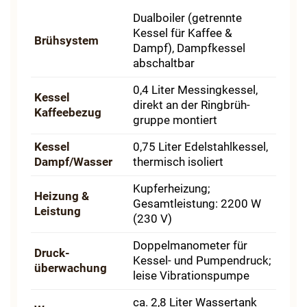
Dualboiler (getrennte
Kessel für Kaffee &
Brühsystem
Dampf), Dampfkessel
abschaltbar
0,4 Liter Messingkessel,
Kessel
direkt an der Ringbrüh­
Kaffeebezug
gruppe montiert
Kessel
0,75 Liter Edelstahlkessel,
Dampf/Wasser
thermisch isoliert
Kupferheizung;
Heizung &
Gesamtleistung: 2200 W
Leistung
(230 V)
Doppel­manometer für
Druck­
Kessel- und Pumpendruck;
überwachung
leise Vibrations­pumpe
ca. 2,8 Liter Wassertank