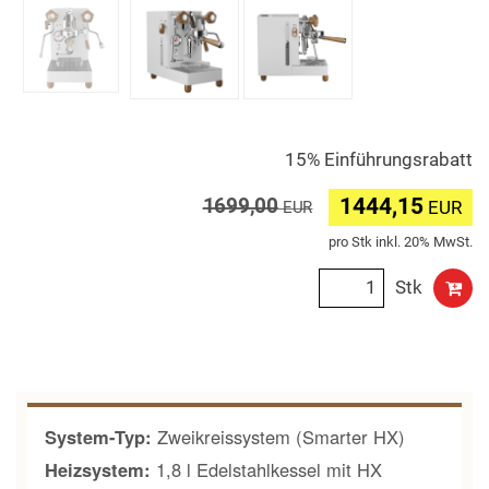
15% Einführungsrabatt
1444,15
1699,00
EUR
EUR
pro Stk inkl. 20% MwSt.
Stk
System-Typ:
Zweikreissystem (Smarter HX)
Heizsystem:
1,8 l Edelstahlkessel mit HX