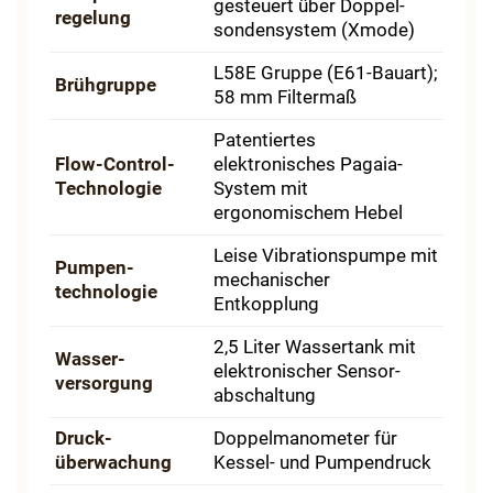
gesteuert über Doppel­
regelung
sondensystem (Xmode)
L58E Gruppe (E61-Bauart);
Brühgruppe
58 mm Filtermaß
Patentiertes
Flow-Control-
elektronisches Pagaia-
Technologie
System mit
ergonomischem Hebel
Leise Vibrations­pumpe mit
Pumpen­
mechanischer
technologie
Entkopplung
2,5 Liter Wassertank mit
Wasser­
elektronischer Sensor­
versorgung
abschaltung
Druck­
Doppel­manometer für
überwachung
Kessel- und Pumpendruck