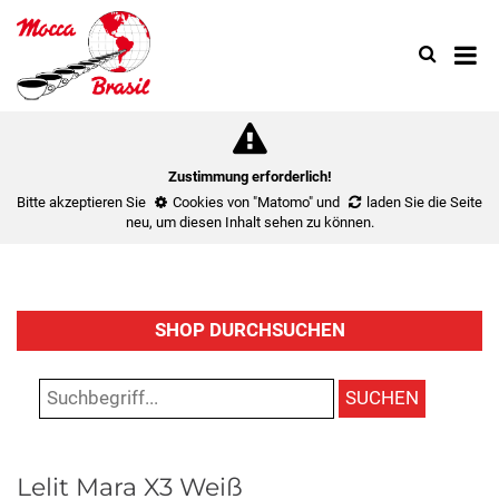
Search
Use
up
and
down
arrow
to
Zustimmung erforderlich!
select
Bitte akzeptieren Sie
Cookies von "Matomo"
und
laden Sie die Seite
availa
neu
, um diesen Inhalt sehen zu können.
result.
Press
enter
to
SHOP DURCHSUCHEN
go
to
select
SUCHEN
search
result.
Touch
Lelit Mara X3 Weiß
device