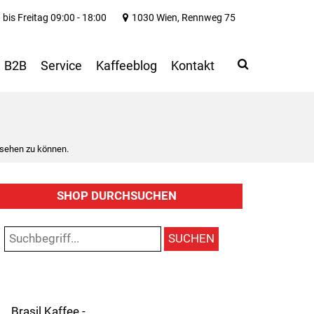
bis Freitag 09:00 - 18:00
1030 Wien, Rennweg 75
Search
Use
B2B
Service
Kaffeeblog
Kontakt
up
and
down
arrows
to
 sehen zu können.
select
available
result.
SHOP DURCHSUCHEN
Press
enter
to
SUCHEN
go
to
selected
search
result.
Brasil Kaffee -