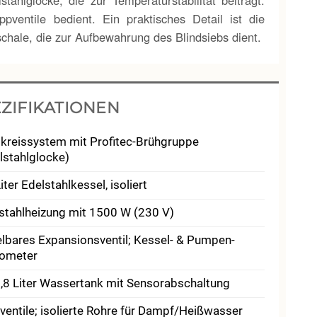
tahlglocke, die zur Temperaturstabilität beiträgt.
entile bedient. Ein praktisches Detail ist die
hale, die zur Aufbewahrung des Blindsiebs dient.
ZIFIKATIONEN
kreissystem mit Profitec-Brühgruppe
lstahlglocke)
iter Edelstahlkessel, isoliert
stahlheizung mit 1500 W (230 V)
lbares Expansions­ventil; Kessel- & Pumpen­
ometer
2,8 Liter Wassertank mit Sensor­abschaltung
ventile; isolierte Rohre für Dampf/Heißwasser