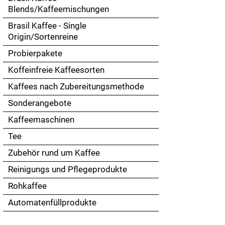
Touch
Blends/Kaffeemischungen
devices
Brasil Kaffee - Single
users
Origin/Sortenreine
can
use
Probierpakete
touch
Koffeinfreie Kaffeesorten
and
swipe
Kaffees nach Zubereitungsmethode
gestures.
Sonderangebote
Kaffeemaschinen
Tee
Zubehör rund um Kaffee
Reinigungs und Pflegeprodukte
Rohkaffee
Automatenfüllprodukte