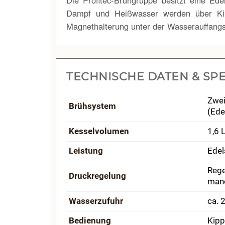
Die Profitec-Brühgruppe besitzt eine Edels
Dampf und Heißwasser werden über Kippv
Magnethalterung unter der Wasserauffangsc
TECHNISCHE DATEN & SPE
Zwei
Brühsystem
(Ede
Kesselvolumen
1,6 L
Leistung
Edel
Rege
Druckregelung
man
Wasserzufuhr
ca. 
Bedienung
Kipp