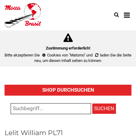
Search
Use
up
and
down
arrow
to
Zustimmung erforderlich!
select
Bitte akzeptieren Sie
Cookies von "Matomo"
und
laden Sie die Seite
availa
neu
, um diesen Inhalt sehen zu können.
result.
Press
enter
to
SHOP DURCHSUCHEN
go
to
select
SUCHEN
search
result.
Touch
Lelit William PL71
device