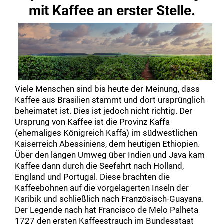
users
mit Kaffee an erster Stelle.
can
use
touch
and
swipe
gestur
Viele Menschen sind bis heute der Meinung, dass
Kaffee aus Brasilien stammt und dort ursprünglich
beheimatet ist. Dies ist jedoch nicht richtig. Der
Ursprung von Kaffee ist die Provinz Kaffa
(ehemaliges Königreich Kaffa) im südwestlichen
Kaiserreich Abessiniens, dem heutigen Ethiopien.
Über den langen Umweg über Indien und Java kam
Kaffee dann durch die Seefahrt nach Holland,
England und Portugal. Diese brachten die
Kaffeebohnen auf die vorgelagerten Inseln der
Karibik und schließlich nach Französisch-Guayana.
Der Legende nach hat Francisco de Melo Palheta
1727 den ersten Kaffeestrauch im Bundesstaat