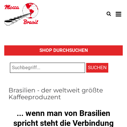
Search
Use
up
and
down
arrow
to
select
SHOP DURCHSUCHEN
availa
result.
SUCHEN
Press
enter
to
go
Brasilien - der weltweit größte
to
Kaffeeproduzent
select
search
... wenn man von Brasilien
result.
Touch
spricht steht die Verbindung
device