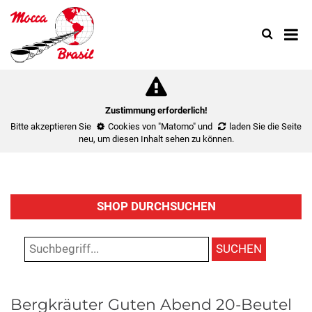
Search
Use
up
and
down
arrow
to
Zustimmung erforderlich!
select
Bitte akzeptieren Sie
Cookies von "Matomo"
und
laden Sie die Seite
availa
neu
, um diesen Inhalt sehen zu können.
result.
Press
enter
to
SHOP DURCHSUCHEN
go
to
select
SUCHEN
search
result.
Touch
Bergkräuter Guten Abend 20-Beutel
device