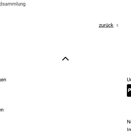
ildsammlung
zurück
gen
U
en
N
I