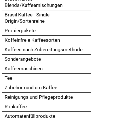
Touch
Blends/Kaffeemischungen
devices
Brasil Kaffee - Single
users
Origin/Sortenreine
can
use
Probierpakete
touch
Koffeinfreie Kaffeesorten
and
swipe
Kaffees nach Zubereitungsmethode
gestures.
Sonderangebote
Kaffeemaschinen
Tee
Zubehör rund um Kaffee
Reinigungs und Pflegeprodukte
Rohkaffee
Automatenfüllprodukte