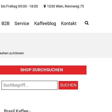
bis Freitag 09:00 - 18:00
1030 Wien, Rennweg 75
Search
Use
B2B
Service
Kaffeeblog
Kontakt
up
and
down
arrows
to
 sehen zu können.
select
available
result.
SHOP DURCHSUCHEN
Press
enter
to
SUCHEN
go
to
selected
search
result.
Brasil Kaffee -