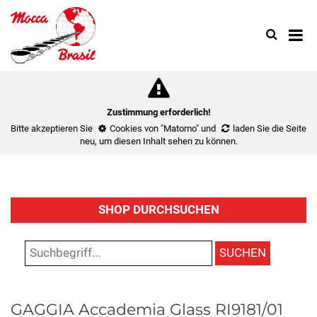
Search
Use
up
and
down
arrow
to
Zustimmung erforderlich!
select
Bitte akzeptieren Sie
Cookies von "Matomo"
und
laden Sie die Seite
availa
neu
, um diesen Inhalt sehen zu können.
result.
Press
enter
to
SHOP DURCHSUCHEN
go
to
select
SUCHEN
search
result.
Touch
GAGGIA Accademia Glass RI9181/01
device