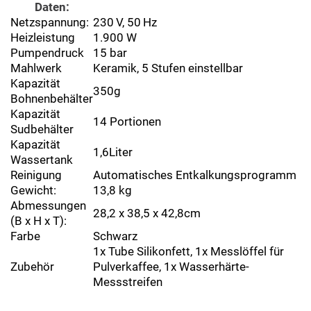
Daten:
Netzspannung:
230 V, 50 Hz
Heizleistung
1.900 W
Pumpendruck
15 bar
Mahlwerk
Keramik, 5 Stufen einstellbar
Kapazität
350g
Bohnenbehälter
Kapazität
14 Portionen
Sudbehälter
Kapazität
1,6Liter
Wassertank
Reinigung
Automatisches Entkalkungsprogramm
Gewicht:
13,8 kg
Abmessungen
28,2 x 38,5 x 42,8cm
(B x H x T):
Farbe
Schwarz
1x Tube Silikonfett, 1x Messlöffel für
Zubehör
Pulverkaffee, 1x Wasserhärte-
Messstreifen