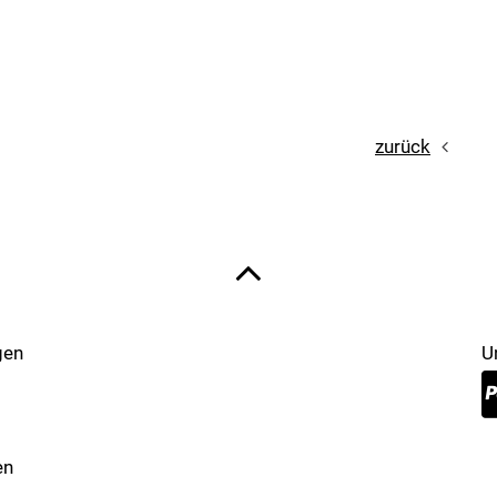
zurück
gen
U
en