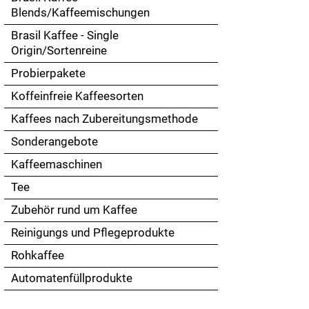
Touch
Blends/Kaffeemischungen
devices
Brasil Kaffee - Single
users
Origin/Sortenreine
can
use
Probierpakete
touch
Koffeinfreie Kaffeesorten
and
swipe
Kaffees nach Zubereitungsmethode
gestures.
Sonderangebote
Kaffeemaschinen
Tee
Zubehör rund um Kaffee
Reinigungs und Pflegeprodukte
Rohkaffee
Automatenfüllprodukte