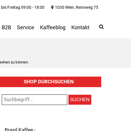
bis Freitag 09:00 - 18:00
1030 Wien, Rennweg 75
Search
Use
B2B
Service
Kaffeeblog
Kontakt
up
and
down
arrows
to
 sehen zu können.
select
available
result.
SHOP DURCHSUCHEN
Press
enter
to
SUCHEN
go
to
selected
search
result.
Brasil Kaffee -