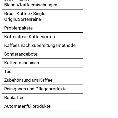
Touch
Blends/Kaffeemischungen
devices
Brasil Kaffee - Single
users
Origin/Sortenreine
can
use
Probierpakete
touch
Koffeinfreie Kaffeesorten
and
swipe
Kaffees nach Zubereitungsmethode
gestures.
Sonderangebote
Kaffeemaschinen
Tee
Zubehör rund um Kaffee
Reinigungs und Pflegeprodukte
Rohkaffee
Automatenfüllprodukte