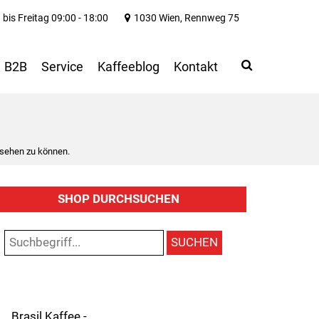
bis Freitag 09:00 - 18:00
1030 Wien, Rennweg 75
Search
Use
B2B
Service
Kaffeeblog
Kontakt
up
and
down
arrows
to
 sehen zu können.
select
available
result.
SHOP DURCHSUCHEN
Press
enter
to
SUCHEN
go
to
selected
search
result.
Brasil Kaffee -