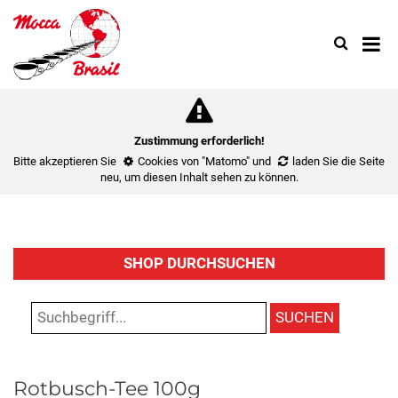
Search
Use
up
and
down
arrow
to
Zustimmung erforderlich!
select
Bitte akzeptieren Sie
Cookies von "Matomo"
und
laden Sie die Seite
availa
neu
, um diesen Inhalt sehen zu können.
result.
Press
enter
to
SHOP DURCHSUCHEN
go
to
select
SUCHEN
search
result.
Touch
Rotbusch-Tee 100g
device