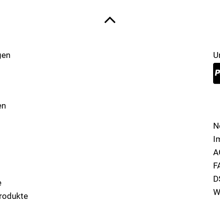
gen
U
en
N
I
A
F
D
e
W
rodukte