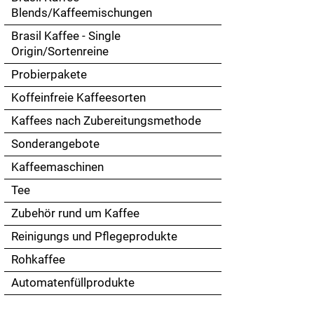
Touch
Blends/Kaffeemischungen
devices
Brasil Kaffee - Single
users
Origin/Sortenreine
can
use
Probierpakete
touch
Koffeinfreie Kaffeesorten
and
swipe
Kaffees nach Zubereitungsmethode
gestures.
Sonderangebote
Kaffeemaschinen
Tee
Zubehör rund um Kaffee
Reinigungs und Pflegeprodukte
Rohkaffee
Automatenfüllprodukte