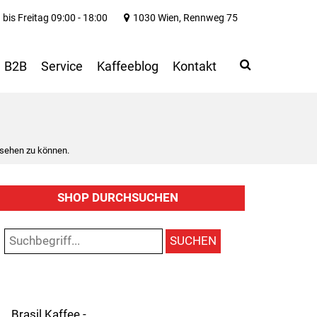
bis Freitag 09:00 - 18:00
1030 Wien, Rennweg 75
Search
Use
B2B
Service
Kaffeeblog
Kontakt
up
and
down
arrows
to
 sehen zu können.
select
available
result.
SHOP DURCHSUCHEN
Press
enter
to
SUCHEN
go
to
selected
search
result.
Brasil Kaffee -