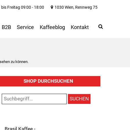
bis Freitag 09:00 - 18:00
1030 Wien, Rennweg 75
Search
Use
B2B
Service
Kaffeeblog
Kontakt
up
and
down
arrows
to
 sehen zu können.
select
available
result.
SHOP DURCHSUCHEN
Press
enter
to
SUCHEN
go
to
selected
search
result.
Brasil Kaffee -