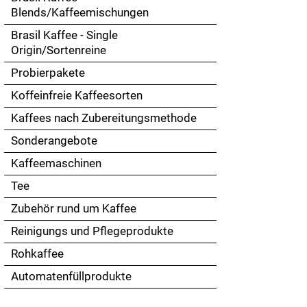
Touch
Blends/Kaffeemischungen
devices
Brasil Kaffee - Single
users
Origin/Sortenreine
can
use
Probierpakete
touch
Koffeinfreie Kaffeesorten
and
swipe
Kaffees nach Zubereitungsmethode
gestures.
Sonderangebote
Kaffeemaschinen
Tee
Zubehör rund um Kaffee
Reinigungs und Pflegeprodukte
Rohkaffee
Automatenfüllprodukte