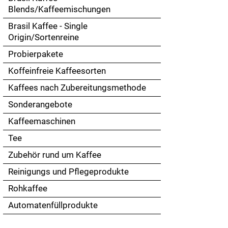
Touch
Blends/Kaffeemischungen
devices
Brasil Kaffee - Single
users
Origin/Sortenreine
can
use
Probierpakete
touch
Koffeinfreie Kaffeesorten
and
swipe
Kaffees nach Zubereitungsmethode
gestures.
Sonderangebote
Kaffeemaschinen
Tee
Zubehör rund um Kaffee
Reinigungs und Pflegeprodukte
Rohkaffee
Automatenfüllprodukte