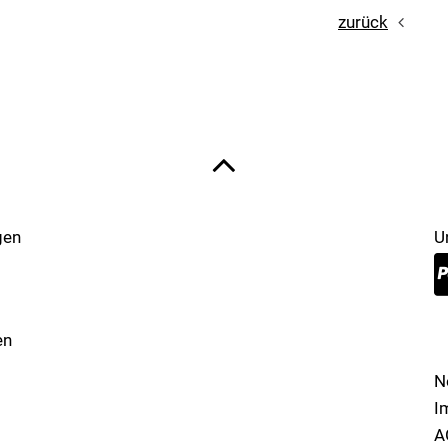
zurück
gen
U
en
N
I
A