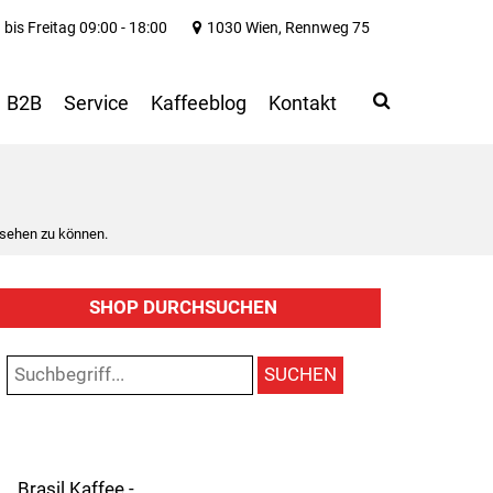
bis Freitag 09:00 - 18:00
1030 Wien, Rennweg 75
Search
Use
B2B
Service
Kaffeeblog
Kontakt
up
and
down
arrows
to
 sehen zu können.
select
available
result.
SHOP DURCHSUCHEN
Press
enter
to
SUCHEN
go
to
selected
search
result.
Brasil Kaffee -