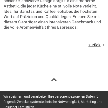
schlanke, schwarze Design sorgt für eine moderne
Ästhetik, die jeder Küche eine stilvolle Note verleiht.
Ideal für Baristas und Kaffeeliebhaber, die höchsten
Wert auf Präzision und Qualität legen. Erleben Sie mit
diesem Siebträger einen intensiveren Geschmack und
die volle Aromenvielfalt Ihres Espressos!
zurück
Wir speichern und verarbeiten Ihre personenbezogenen Daten für
Unsere Zahlungsmöglichkeiten sind:
folgende Zwecke: systemtechnische Notwendigkeit, Marketing und
Besucher-Statistiken.