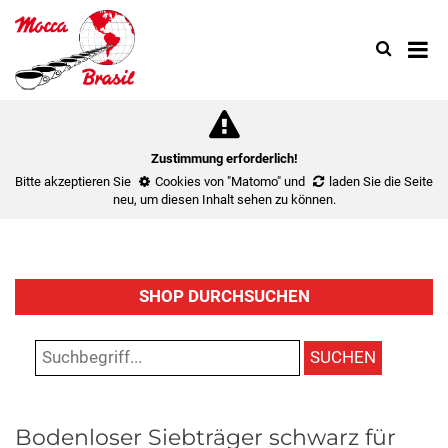
Search
Use
up
and
down
arrow
to
Zustimmung erforderlich!
select
Bitte akzeptieren Sie
Cookies von "Matomo"
und
laden Sie die Seite
availa
neu
, um diesen Inhalt sehen zu können.
result.
Press
enter
to
SHOP DURCHSUCHEN
go
to
select
SUCHEN
search
result.
Touch
Bodenloser Siebträger schwarz für
device