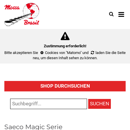
Search
Use
up
and
down
arrow
to
Zustimmung erforderlich!
select
Bitte akzeptieren Sie
Cookies von "Matomo"
und
laden Sie die Seite
availa
neu
, um diesen Inhalt sehen zu können.
result.
Press
enter
to
SHOP DURCHSUCHEN
go
to
select
SUCHEN
search
result.
Touch
Saeco Magic Serie
device