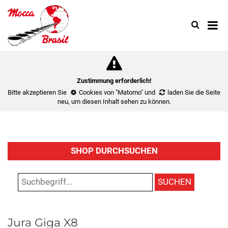
Search
Use
up
and
down
arrow
to
Zustimmung erforderlich!
select
Bitte akzeptieren Sie
Cookies von "Matomo"
und
laden Sie die Seite
availa
neu
, um diesen Inhalt sehen zu können.
result.
Press
enter
to
SHOP DURCHSUCHEN
go
to
select
SUCHEN
search
result.
Touch
Jura Giga X8
device