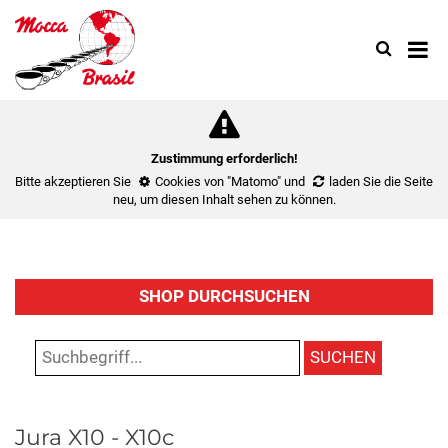
Search
Use
up
and
down
arrow
to
Zustimmung erforderlich!
select
Bitte akzeptieren Sie
Cookies von "Matomo"
und
laden Sie die Seite
availa
neu
, um diesen Inhalt sehen zu können.
result.
Press
enter
to
SHOP DURCHSUCHEN
go
to
select
SUCHEN
search
result.
Touch
Jura X10 - X10c
device