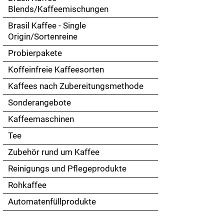
Touch
Blends/Kaffeemischungen
devices
Brasil Kaffee - Single
users
Origin/Sortenreine
can
use
Probierpakete
touch
Koffeinfreie Kaffeesorten
and
swipe
Kaffees nach Zubereitungsmethode
gestures.
Sonderangebote
Kaffeemaschinen
Tee
Zubehör rund um Kaffee
Reinigungs und Pflegeprodukte
Rohkaffee
Automatenfüllprodukte