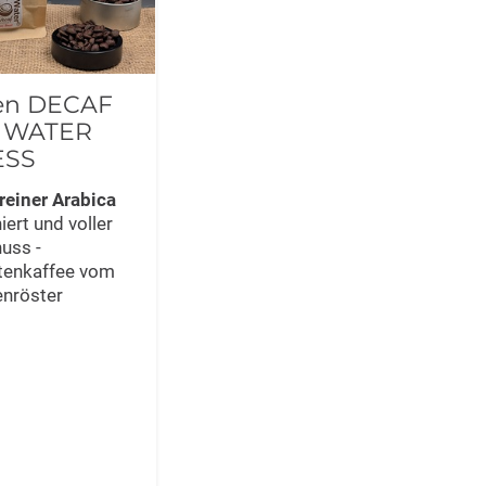
ien DECAF
 WATER
ESS
reiner Arabica
iert und voller
uss -
ätenkaffee vom
enröster