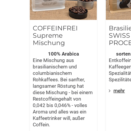
COFFEINFREI
Brasil
Supreme
SWISS
Mischung
PROC
100% Arabica
sorten
Eine Mischung aus
Entkoffein
brasilianischem und
Kaffeegen
columbianischem
Spezialit
Rohkaffees. Bei sanfter,
Spezilität
langsamer Röstung hat
mehr
diese Mischung - bei einem
Restcoffeingehalt von
0,042 bis 0,046% - volles
Aroma und alles was ein
Kaffeetrinker will, außer
Coffein.