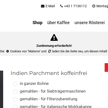
E-Mail
+43 1 7136112
Montag 
Shop
über Kaffee
unsere Rösterei
Zustimmung erforderlich!
 Sie
Cookies von "Matomo"
und
laden Sie die Seite neu
, um diesen Inhalt
Indien Parchment koffeinfrei
in ganzer Bohne
gemahlen - für Siebträgermaschinen
gemahlen - für Filterzubereitung
gemahlen - für italienische Mokkakanne