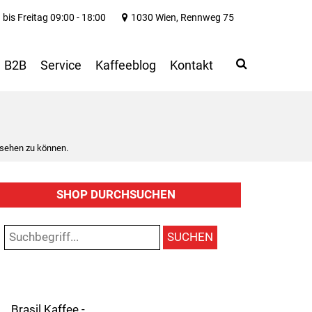
bis Freitag 09:00 - 18:00
1030 Wien, Rennweg 75
Search
Use
B2B
Service
Kaffeeblog
Kontakt
up
and
down
arrows
to
 sehen zu können.
select
available
result.
SHOP DURCHSUCHEN
Press
enter
to
SUCHEN
go
to
selected
search
result.
Brasil Kaffee -