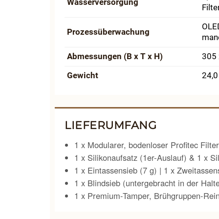
Wasser­versorgung
Filt
OLED
Prozess­überwachung
man
Abmessungen (B x T x H)
305 
Gewicht
24,0
LIEFERUMFANG
1 x Modularer, bodenloser Profitec Filte
1 x Silikonaufsatz (1er-Auslauf) & 1 x Si
1 x Eintassensieb (7 g) | 1 x Zweitassens
1 x Blindsieb (untergebracht in der Hal
1 x Premium-Tamper, Brühgruppen-Rein