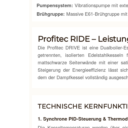
Pumpensystem:
Vibrationspumpe mit exte
Brühgruppe:
Massive E61-Brühgruppe mit 
Profitec RIDE – Leistun
Die Profitec DRIVE ist eine Dualboiler-
getrennten, isolierten Edelstahlkessel
mattschwarze Seitenwände mit einer satin
Steigerung der Energieeffizienz lässt si
dem der Dampfkessel vollständig ausgescha
TECHNISCHE KERNFUNKTI
1. Synchrone PID-Steuerung & Thermo
Die Kesseltemperaturen werden über ein