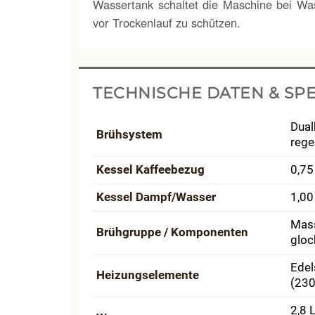
Wassertank schaltet die Maschine bei W
vor Trockenlauf zu schützen.
TECHNISCHE DATEN & SPE
Dual
Brühsystem
rege
Kessel Kaffeebezug
0,75
Kessel Dampf/Wasser
1,00
Mass
Brühgruppe / Komponenten
gloc
Edel
Heizungs­elemente
(230
2,8 