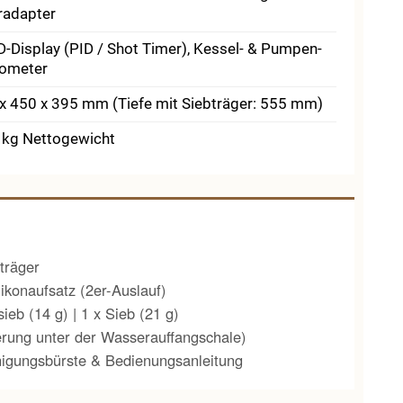
eradapter
-Display (PID / Shot Timer), Kessel- & Pumpen­
ometer
x 450 x 395 mm (Tiefe mit Siebträger: 555 mm)
 kg Nettogewicht
rträger
likonaufsatz (2er-Auslauf)
ieb (14 g) | 1 x Sieb (21 g)
terung unter der Wasserauffangschale)
igungsbürste & Bedienungsanleitung