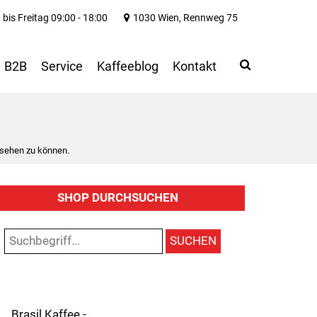
bis Freitag 09:00 - 18:00
1030 Wien, Rennweg 75
Search
Use
B2B
Service
Kaffeeblog
Kontakt
up
and
down
arrows
to
 sehen zu können.
select
available
result.
SHOP DURCHSUCHEN
Press
enter
to
SUCHEN
go
to
selected
search
result.
Brasil Kaffee -