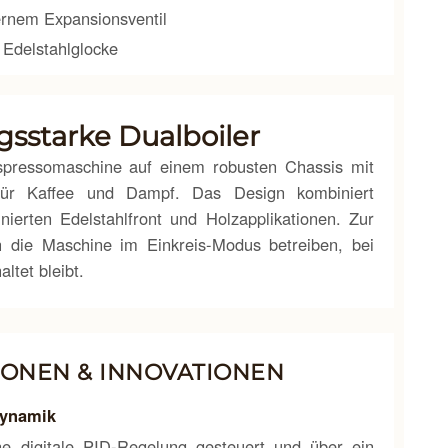
rnem Expansionsventil
Edelstahlglocke
gsstarke Dualboiler
Espressomaschine auf einem robusten Chassis mit
n für Kaffee und Dampf. Das Design kombiniert
ierten Edelstahlfront und Holzapplikationen. Zur
ch die Maschine im Einkreis-Modus betreiben, bei
ltet bleibt.
ONEN & INNOVATIONEN
dynamik
e digitale PID-Regelung gesteuert und über ein