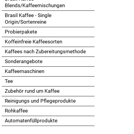
Touch
Blends/Kaffeemischungen
devices
Brasil Kaffee - Single
users
Origin/Sortenreine
can
use
Probierpakete
touch
Koffeinfreie Kaffeesorten
and
swipe
Kaffees nach Zubereitungsmethode
gestures.
Sonderangebote
Kaffeemaschinen
Tee
Zubehör rund um Kaffee
Reinigungs und Pflegeprodukte
Rohkaffee
Automatenfüllprodukte