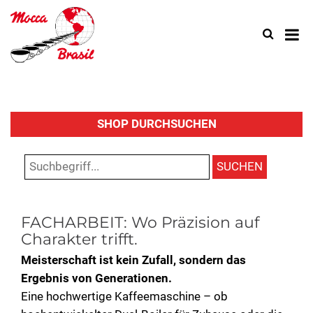
Search
Use
up
and
down
arrow
to
select
SHOP DURCHSUCHEN
availa
result.
SUCHEN
Press
enter
to
go
FACHARBEIT: Wo Präzision auf
to
Charakter trifft.
select
search
Meisterschaft ist kein Zufall, sondern das
result.
Ergebnis von Generationen.
Touch
Eine hochwertige Kaffeemaschine – ob
device