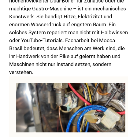
hochentwickelter Dual-Boiler für Zuhause oder die
users
mächtige Gastro-Maschine – ist ein mechanisches
can
Kunstwerk. Sie bändigt Hitze, Elektrizität und
use
touch
enormen Wasserdruck auf engstem Raum. Ein
and
solches System repariert man nicht mit Halbwissen
swipe
oder YouTube-Tutorials. Facharbeit bei Mocca
gestur
Brasil bedeutet, dass Menschen am Werk sind, die
ihr Handwerk von der Pike auf gelernt haben und
Maschinen nicht nur instand setzen, sondern
verstehen.