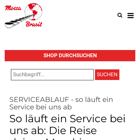
Search
Use
up
and
down
arrow
to
select
SHOP DURCHSUCHEN
availa
result.
SUCHEN
Press
enter
to
go
SERVICEABLAUF - so läuft ein
to
Service bei uns ab
select
So läuft ein Service bei
search
result.
uns ab: Die Reise
Touch
device