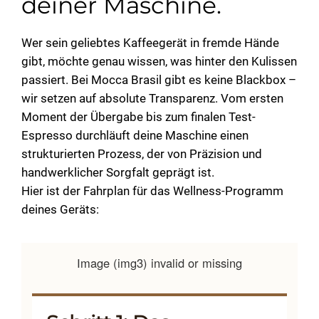
deiner Maschine.
users
can
use
Wer sein geliebtes Kaffeegerät in fremde Hände
touch
gibt, möchte genau wissen, was hinter den Kulissen
and
passiert. Bei Mocca Brasil gibt es keine Blackbox –
swipe
wir setzen auf absolute Transparenz. Vom ersten
gestur
Moment der Übergabe bis zum finalen Test-
Espresso durchläuft deine Maschine einen
strukturierten Prozess, der von Präzision und
handwerklicher Sorgfalt geprägt ist.
Hier ist der Fahrplan für das Wellness-Programm
deines Geräts:
Image (img3) invalid or missing