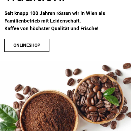
users
can
Seit knapp 100 Jahren rösten wir in Wien als
use
Familienbetrieb mit Leidenschaft.
touch
Kaffee von höchster Qualität und Frische!
and
swipe
gestur
ONLINESHOP