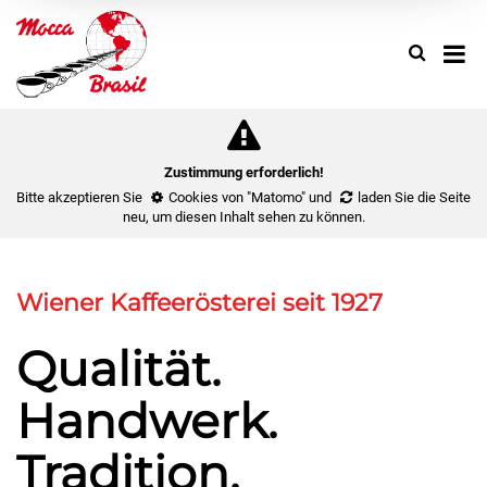
Search
Use
up
and
down
arrow
to
Zustimmung erforderlich!
select
Bitte akzeptieren Sie
Cookies von "Matomo"
und
laden Sie die Seite
availa
neu
, um diesen Inhalt sehen zu können.
result.
Press
enter
Wiener Kaffeerösterei seit 1927
to
go
Qualität.
to
select
Handwerk.
search
result.
Touch
Tradition.
device